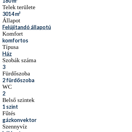
180
m²
Telek területe
3014
m²
Állapot
Felújítandó állapotú
Komfort
komfortos
Típusa
Ház
Szobák száma
3
Fürdőszoba
2
fürdőszoba
WC
2
Belső szintek
1
szint
Fűtés
gázkonvektor
Szennyvíz