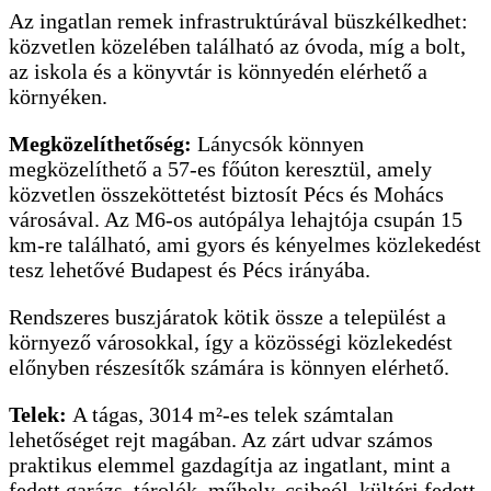
Az ingatlan remek infrastruktúrával büszkélkedhet:
közvetlen közelében található az óvoda, míg a bolt,
az iskola és a könyvtár is könnyedén elérhető a
környéken.
Megközelíthetőség:
Lánycsók könnyen
megközelíthető a 57-es főúton keresztül, amely
közvetlen összeköttetést biztosít Pécs és Mohács
városával. Az M6-os autópálya lehajtója csupán 15
km-re található, ami gyors és kényelmes közlekedést
tesz lehetővé Budapest és Pécs irányába.
Rendszeres buszjáratok kötik össze a települést a
környező városokkal, így a közösségi közlekedést
előnyben részesítők számára is könnyen elérhető.
Telek:
A tágas, 3014 m²-es telek számtalan
lehetőséget rejt magában. Az zárt udvar számos
praktikus elemmel gazdagítja az ingatlant, mint a
fedett garázs, tárolók, műhely, csibeól, kültéri fedett