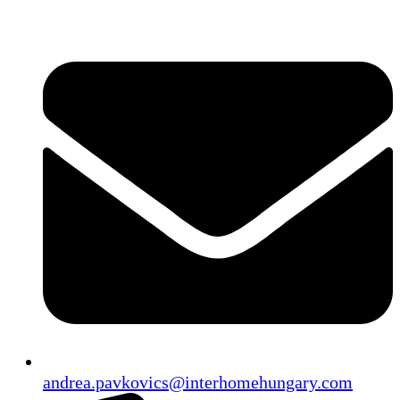
Ugrás
a
tartalomhoz
andrea.pavkovics@interhomehungary.com