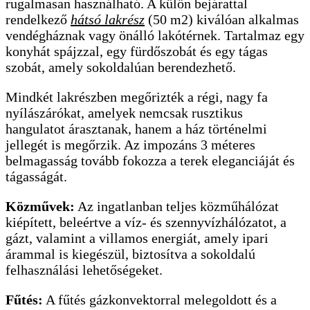
rugalmasan használható. A külön bejárattal
rendelkező
hátsó lakrész
(50 m2) kiválóan alkalmas
vendégháznak vagy önálló lakótérnek. Tartalmaz egy
konyhát spájzzal, egy fürdőszobát és egy tágas
szobát, amely sokoldalúan berendezhető.
Mindkét lakrészben megőrizték a régi, nagy fa
nyílászárókat, amelyek nemcsak rusztikus
hangulatot árasztanak, hanem a ház történelmi
jellegét is megőrzik. Az impozáns 3 méteres
belmagasság tovább fokozza a terek eleganciáját és
tágasságát.
Közművek:
Az ingatlanban teljes közműhálózat
kiépített, beleértve a víz- és szennyvízhálózatot, a
gázt, valamint a villamos energiát, amely ipari
árammal is kiegészül, biztosítva a sokoldalú
felhasználási lehetőségeket.
Fűtés:
A fűtés gázkonvektorral melegoldott és a