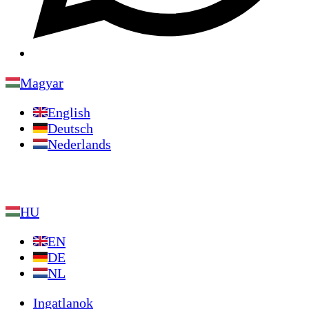
Magyar
English
Deutsch
Nederlands
HU
EN
DE
NL
Ingatlanok