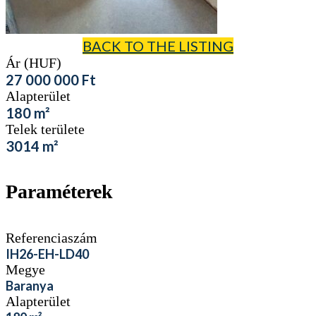
BACK TO THE LISTING
Ár (HUF)
27 000 000 Ft
Alapterület
180
m²
Telek területe
3014
m²
Paraméterek
Referenciaszám
IH26-EH-LD40
Megye
Baranya
Alapterület