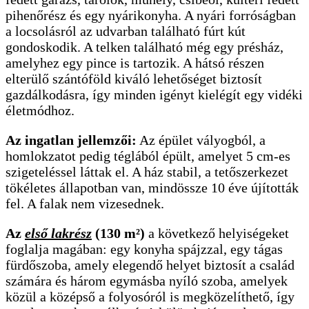
pihenőrész és egy nyárikonyha. A nyári forróságban
a locsolásról az udvarban található fúrt kút
gondoskodik. A telken található még egy présház,
amelyhez egy pince is tartozik. A hátsó részen
elterülő szántóföld kiváló lehetőséget biztosít
gazdálkodásra, így minden igényt kielégít egy vidéki
életmódhoz.
Az ingatlan jellemzői:
Az épület vályogból, a
homlokzatot pedig téglából épült, amelyet 5 cm-es
szigeteléssel láttak el. A ház stabil, a tetőszerkezet
tökéletes állapotban van, mindössze 10 éve újították
fel. A falak nem vizesednek.
Az
első lakrész
(130 m²)
a következő helyiségeket
foglalja magában: egy konyha spájzzal, egy tágas
fürdőszoba, amely elegendő helyet biztosít a család
számára és három egymásba nyíló szoba, amelyek
közül a középső a folyosóról is megközelíthető, így