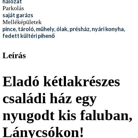
hálózat
Parkolás
saját garázs
Melléképületek
pince, tároló, műhely, ólak, présház, nyári konyha,
fedett kültéri pihenő
Leírás
Eladó kétlakrészes
családi ház egy
nyugodt kis faluban,
Lánycsókon!