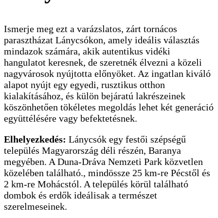
Ismerje meg ezt a varázslatos, zárt tornácos
parasztházat Lánycsókon, amely ideális választás
mindazok számára, akik autentikus vidéki
hangulatot keresnek, de szeretnék élvezni a közeli
nagyvárosok nyújtotta előnyöket. Az ingatlan kiváló
alapot nyújt egy egyedi, rusztikus otthon
kialakításához, és külön bejáratú lakrészeinek
köszönhetően tökéletes megoldás lehet két generáció
együttélésére vagy befektetésnek.
Elhelyezkedés:
Lánycsók egy festői szépségű
település Magyarország déli részén, Baranya
megyében. A Duna-Dráva Nemzeti Park közvetlen
közelében található., mindössze 25 km-re Pécstől és
2 km-re Mohácstól. A település körül található
dombok és erdők ideálisak a természet
szerelmeseinek.