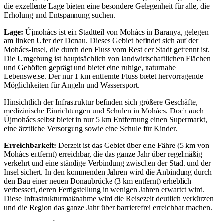
die exzellente Lage bieten eine besondere Gelegenheit für alle, die
Erholung und Entspannung suchen.
Lage:
Újmohács ist ein Stadtteil von Mohács in Baranya, gelegen
am linken Ufer der Donau. Dieses Gebiet befindet sich auf der
Mohács-Insel, die durch den Fluss vom Rest der Stadt getrennt ist.
Die Umgebung ist hauptsächlich von landwirtschaftlichen Flächen
und Gehöften geprägt und bietet eine ruhige, naturnahe
Lebensweise. Der nur 1 km entfernte Fluss bietet hervorragende
Möglichkeiten für Angeln und Wassersport.
Hinsichtlich der Infrastruktur befinden sich größere Geschäfte,
medizinische Einrichtungen und Schulen in Mohács. Doch auch
Újmohács selbst bietet in nur 5 km Entfernung einen Supermarkt,
eine ärztliche Versorgung sowie eine Schule für Kinder.
Erreichbarkeit:
Derzeit ist das Gebiet über eine Fähre (5 km von
Mohács entfernt) erreichbar, die das ganze Jahr über regelmäßig
verkehrt und eine ständige Verbindung zwischen der Stadt und der
Insel sichert. In den kommenden Jahren wird die Anbindung durch
den Bau einer neuen Donaubrücke (3 km entfernt) erheblich
verbessert, deren Fertigstellung in wenigen Jahren erwartet wird.
Diese Infrastrukturmaßnahme wird die Reisezeit deutlich verkürzen
und die Region das ganze Jahr über barrierefrei erreichbar machen.