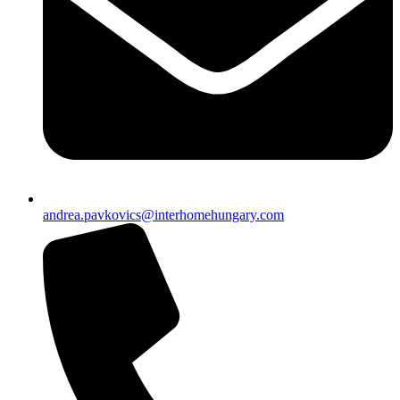
andrea.pavkovics@interhomehungary.com