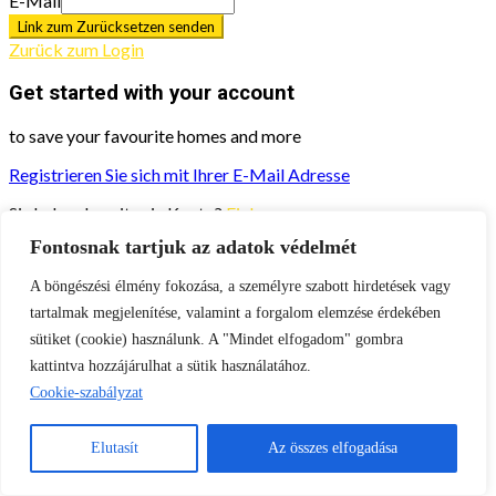
E-Mail
Link zum Zurücksetzen senden
Zurück zum Login
Get started with your account
to save your favourite homes and more
Registrieren Sie sich mit Ihrer E-Mail Adresse
Sie haben bereits ein Konto?
Einloggen.
Fontosnak tartjuk az adatok védelmét
Get started with your account
A böngészési élmény fokozása, a személyre szabott hirdetések vagy
to save your favourite homes and more
tartalmak megjelenítése, valamint a forgalom elemzése érdekében
Alle Anmeldeoptionen
sütiket (cookie) használunk. A "Mindet elfogadom" gombra
kattintva hozzájárulhat a sütik használatához.
E-Mail
Cookie-szabályzat
Sie verwenden es, um sich anzumelden, und wir verwenden es,
um Sie zu kontaktieren.
Elutasít
Az összes elfogadása
Passwort