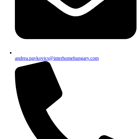
andrea.pavkovics@interhomehungary.com