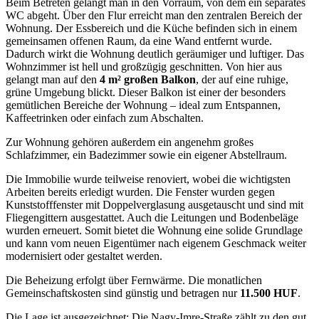
Beim Betreten gelangt man in den Vorraum, von dem ein separates
WC abgeht. Über den Flur erreicht man den zentralen Bereich der
Wohnung. Der Essbereich und die Küche befinden sich in einem
gemeinsamen offenen Raum, da eine Wand entfernt wurde.
Dadurch wirkt die Wohnung deutlich geräumiger und luftiger. Das
Wohnzimmer ist hell und großzügig geschnitten. Von hier aus
gelangt man auf den
4 m² großen Balkon
, der auf eine ruhige,
grüne Umgebung blickt. Dieser Balkon ist einer der besonders
gemütlichen Bereiche der Wohnung – ideal zum Entspannen,
Kaffeetrinken oder einfach zum Abschalten.
Zur Wohnung gehören außerdem ein angenehm großes
Schlafzimmer, ein Badezimmer sowie ein eigener Abstellraum.
Die Immobilie wurde teilweise renoviert, wobei die wichtigsten
Arbeiten bereits erledigt wurden. Die Fenster wurden gegen
Kunststofffenster mit Doppelverglasung ausgetauscht und sind mit
Fliegengittern ausgestattet. Auch die Leitungen und Bodenbeläge
wurden erneuert. Somit bietet die Wohnung eine solide Grundlage
und kann vom neuen Eigentümer nach eigenem Geschmack weiter
modernisiert oder gestaltet werden.
Die Beheizung erfolgt über Fernwärme. Die monatlichen
Gemeinschaftskosten sind günstig und betragen nur
11.500 HUF
.
Die Lage ist ausgezeichnet: Die Nagy-Imre-Straße zählt zu den gut