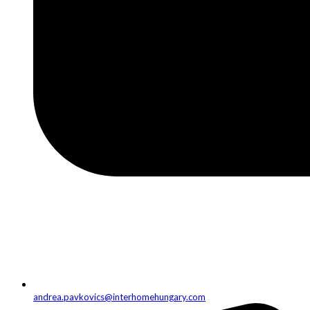
andrea.pavkovics@interhomehungary.com