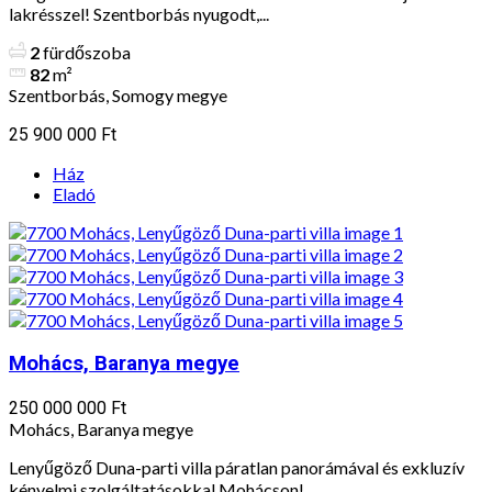
lakrésszel! Szentborbás nyugodt,...
2
fürdőszoba
82
m²
Szentborbás, Somogy megye
25 900 000 Ft
Ház
Eladó
Mohács, Baranya megye
250 000 000 Ft
Mohács, Baranya megye
Lenyűgöző Duna-parti villa páratlan panorámával és exkluzív
kényelmi szolgáltatásokkal Mohácson!...