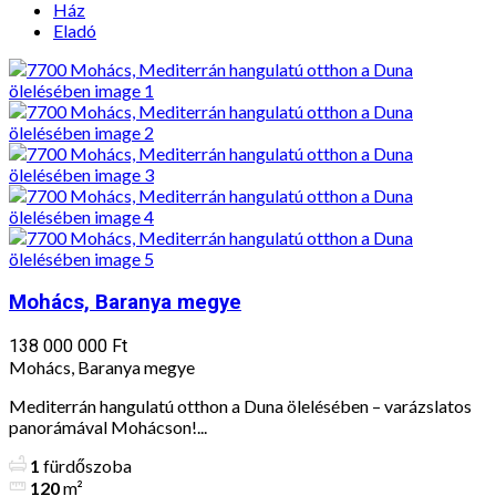
Ház
Eladó
Mohács, Baranya megye
138 000 000 Ft
Mohács, Baranya megye
Mediterrán hangulatú otthon a Duna ölelésében – varázslatos
panorámával Mohácson!...
1
fürdőszoba
120
m²