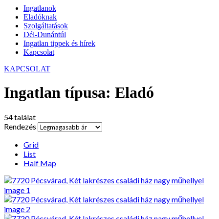
Ingatlanok
Eladóknak
Szolgáltatások
Dél-Dunántúl
Ingatlan tippek és hírek
Kapcsolat
KAPCSOLAT
Ingatlan típusa:
Eladó
54 találat
Rendezés
Grid
List
Half Map