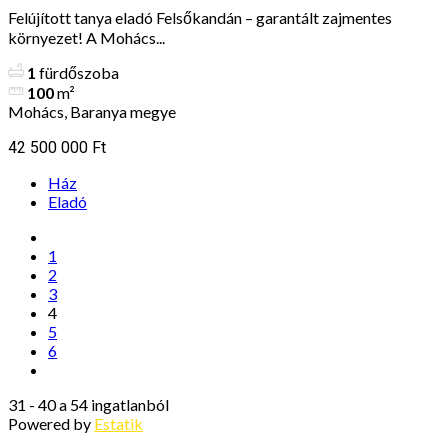
Felújított tanya eladó Felsőkandán – garantált zajmentes
környezet! A Mohács...
1
fürdőszoba
100
m²
Mohács, Baranya megye
42 500 000 Ft
Ház
Eladó
1
2
3
4
5
6
31 - 40 a 54 ingatlanból
Powered by
Estatik