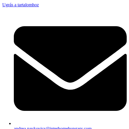
Ugrás a tartalomhoz
andrea.pavkovics@interhomehungary.com