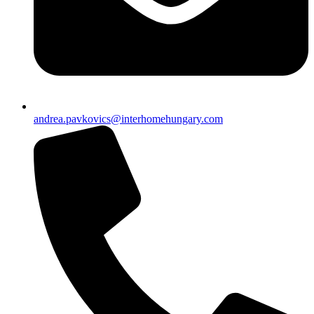
andrea.pavkovics@interhomehungary.com